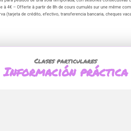
os para pedidos de una sola temporada, con sesiones consecutivas o
le à 4€ – Offerte à partir de 8h de cours cumulés sur une même c
a (tarjeta de crédito, efectivo, transferencia bancaria, cheques va
Clases particulares
Información práctica