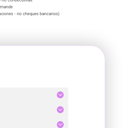
 no consecutivas.
ommande
caciones - no cheques bancarios)