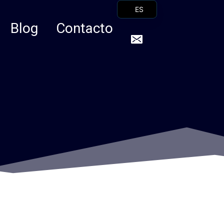
ES
Blog
Contacto
FR
EN
IT
DE
NL
ZH
RU