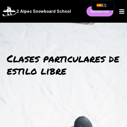
Saltar
ES
Reservar
2 Alpes Snowboard School
al
FR
Contenido
EN
IT
DE
NL
Clases particulares de
ZH
estilo libre
RU