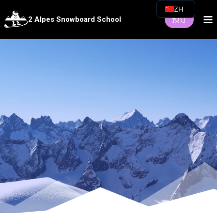
跳
ZH
预订
2 Alpes Snowboard School
至
FR
内
EN
容
IT
ES
DE
NL
RU