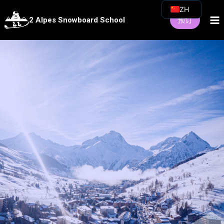
跳
ZH
预订
2 Alpes Snowboard School
至
FR
内
EN
容
IT
ES
DE
NL
RU