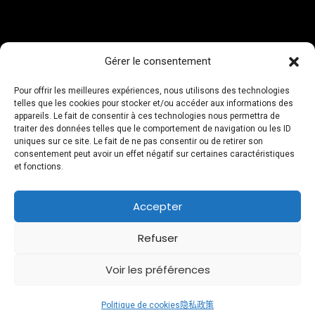
Gérer le consentement
Pour offrir les meilleures expériences, nous utilisons des technologies
telles que les cookies pour stocker et/ou accéder aux informations des
appareils. Le fait de consentir à ces technologies nous permettra de
traiter des données telles que le comportement de navigation ou les ID
uniques sur ce site. Le fait de ne pas consentir ou de retirer son
consentement peut avoir un effet négatif sur certaines caractéristiques
et fonctions.
Accepter
Refuser
销售条款和条件
|
隐私政策
|
法律信息
Voir les préférences
2 Alpes Snowboard School © 2026
Politique de cookies
隐私政策