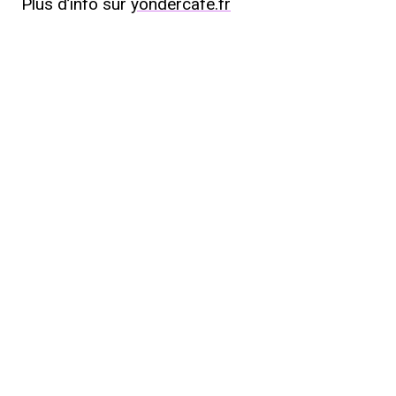
Plus d’info sur
yondercafe.fr