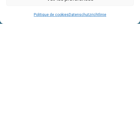
Politique de cookies
Datenschutzrichtlinie
Eine Schule
100%
Snowboard
im Herzen der Alpen