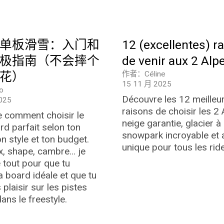
单板滑雪：入门和
12 (excellentes) r
极指南（不会摔个
de venir aux 2 Alp
花）
作者：Céline
15 11 月 2025
o
Découvre les 12 meilleu
025
raisons de choisir les 2 
 comment choisir le
neige garantie, glacier 
d parfait selon ton
snowpark incroyable et
on style et ton budget.
unique pour tous les ride
lex, shape, cambre… je
e tout pour que tu
a board idéale et que tu
 plaisir sur les pistes
ns le freestyle.