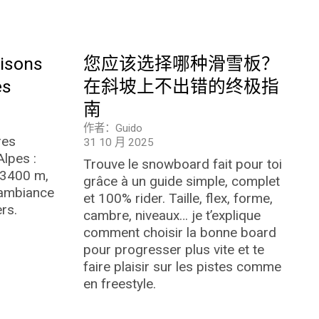
aisons
您应该选择哪种滑雪板？
es
在斜坡上不出错的终极指
南
作者：Guido
res
31 10 月 2025
Alpes :
Trouve le snowboard fait pour toi
à 3400 m,
grâce à un guide simple, complet
 ambiance
et 100% rider. Taille, flex, forme,
rs.
cambre, niveaux… je t’explique
comment choisir la bonne board
pour progresser plus vite et te
faire plaisir sur les pistes comme
en freestyle.