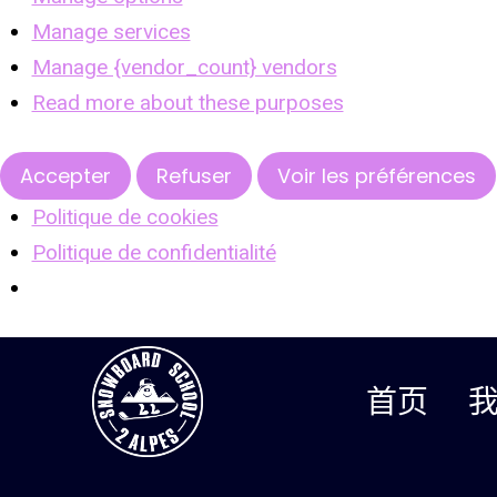
Manage services
Manage {vendor_count} vendors
Read more about these purposes
Accepter
Refuser
Voir les préférences
Politique de cookies
Politique de confidentialité
跳
至
首页
内
容